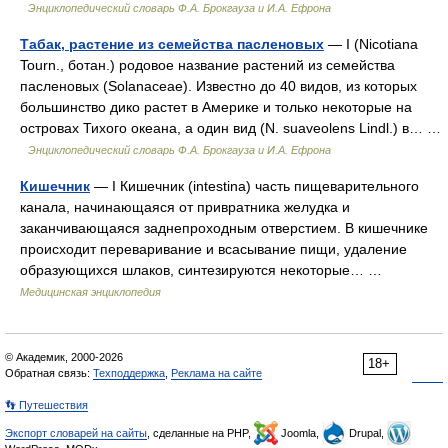
Энциклопедический словарь Ф.А. Брокгауза и И.А. Ефрона
Табак, растение из семейства пасленовых
— I (Nicotiana
Tourn., ботан.) родовое название растений из семейства
пасленовых (Solanaceae). Известно до 40 видов, из которых
большинство дико растет в Америке и только некоторые на
островах Тихого океана, а один вид (N. suaveolens Lindl.) в… …
Энциклопедический словарь Ф.А. Брокгауза и И.А. Ефрона
Кишечник
— I Кишечник (intestina) часть пищеварительного
канала, начинающаяся от привратника желудка и
заканчивающаяся заднепроходным отверстием. В кишечнике
происходит переваривание и всасывание пищи, удаление
образующихся шлаков, синтезируются некоторые… …
Медицинская энциклопедия
© Академик, 2000-2026
18+
Обратная связь:
Техподдержка
,
Реклама на сайте
👣 Путешествия
Экспорт словарей на сайты
, сделанные на PHP,
Joomla,
Drupal,