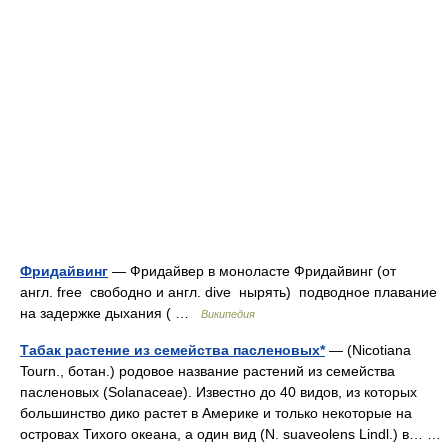
Фридайвинг
— Фридайвер в моноласте Фридайвинг (от
англ. free свободно и англ. dive нырять) подводное плавание
на задержке дыхания ( …
Википедия
Табак растение из семейства пасленовых*
— (Nicotiana
Tourn., ботан.) родовое название растений из семейства
пасленовых (Solanaceae). Известно до 40 видов, из которых
большинство дико растет в Америке и только некоторые на
островах Тихого океана, а один вид (N. suaveolens Lindl.) в… …